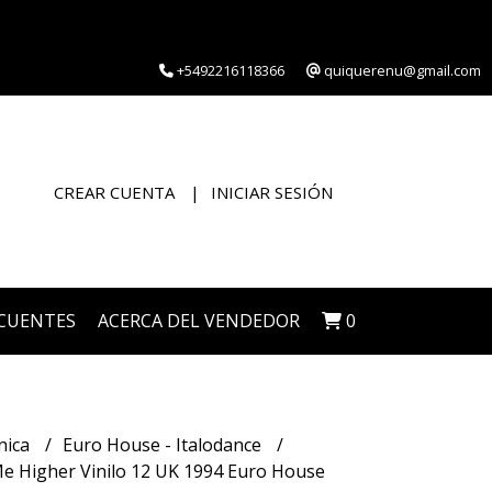
+5492216118366
quiquerenu@gmail.com
CREAR CUENTA
INICIAR SESIÓN
CUENTES
ACERCA DEL VENDEDOR
0
nica
Euro House - Italodance
e Higher Vinilo 12 UK 1994 Euro House