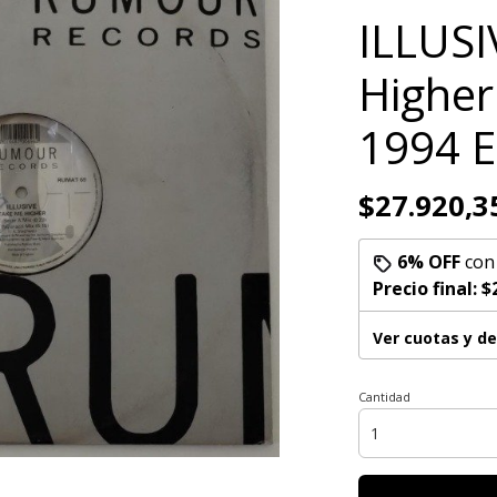
ILLUSI
Higher
1994 
$27.920,3
6% OFF
co
Precio final:
$
Ver cuotas y d
Cantidad