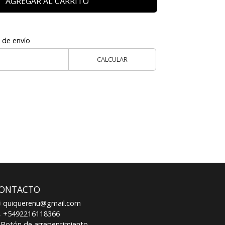
AGREGAR AL CARRITO
 de envío
CALCULAR
ONTACTO
quiquerenu@gmail.com
+5492216118366
Botón de arrepentimiento