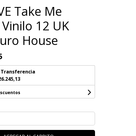
VE Take Me
 Vinilo 12 UK
Euro House
5
n
Transferencia
26.245,13
escuentos