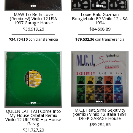
MAW To Be In Love
Louie Balo Guzman
(Remixes!) Vinilo 12 USA
Boogiebalo EP Vinilo 12 USA
1997 Garage House
1994
$36.919,26
$84.608,89
$34.704,10
con transferencia
$79.532,36
con transferencia
M.C.J. Feat. Sima Sexitivity
QUEEN LATIFAH Come Into
(Remix) Vinilo 12 Italia 1991
My House Orbital Remix
DEEP GARAGE House
Vinilo 12 UK 1990 Hip House
Garag
$39.284,65
$31.727,20