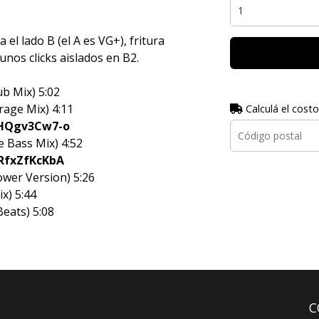
l lado B (el A es VG+), fritura
unos clicks aislados en B2.
b Mix) 5:02
age Mix) 4:11
Calculá el costo
7HQgv3Cw7-o
 Bass Mix) 4:52
RfxZfKcKbA
wer Version) 5:26
x) 5:44
eats) 5:08
C