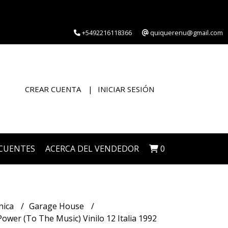
+5492216118366
quiquerenu@gmail.com
CREAR CUENTA
INICIAR SESIÓN
CUENTES
ACERCA DEL VENDEDOR
0
nica
Garage House
wer (To The Music) Vinilo 12 Italia 1992