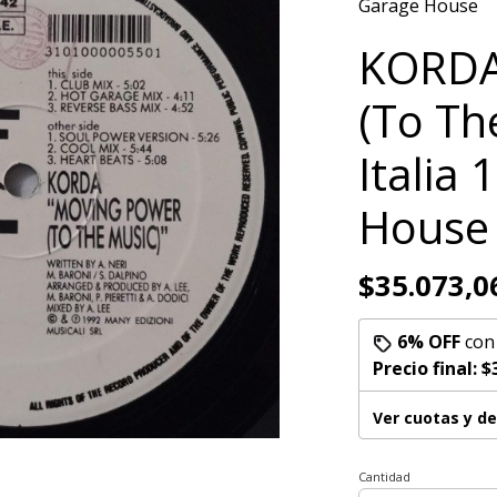
Garage House
KORDA
(To Th
Italia
House
$35.073,0
6% OFF
co
Precio final:
$
Ver cuotas y d
Cantidad