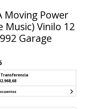
 Moving Power
e Music) Vinilo 12
 1992 Garage
6
n
Transferencia
32.968,68
escuentos