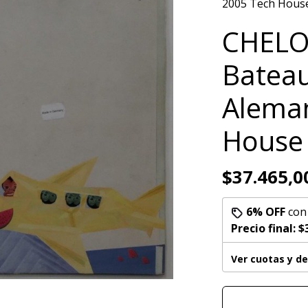
2005 Tech Hous
CHELON
Bateau
Aleman
House
$37.465,0
6% OFF
co
Precio final:
$
Ver cuotas y d