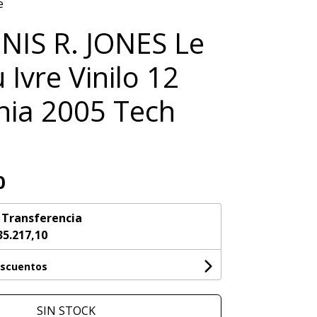
e
IS R. JONES Le
 Ivre Vinilo 12
ia 2005 Tech
0
n
Transferencia
35.217,10
escuentos
SIN STOCK