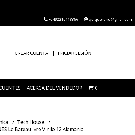
+5492216118366
quiquerenu@gmail.com
CREAR CUENTA
INICIAR SESIÓN
CUENTES
ACERCA DEL VENDEDOR
0
nica
Tech House
ES Le Bateau Ivre Vinilo 12 Alemania