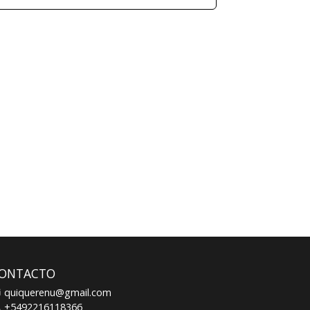
ONTACTO
quiquerenu@gmail.com
+5492216118366