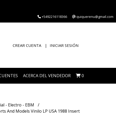
+5492216118366
quiquerenu@gmail.com
CREAR CUENTA
INICIAR SESIÓN
CUENTES
ACERCA DEL VENDEDOR
0
ial - Electro - EBM
ts And Models Vinilo LP USA 1988 Insert