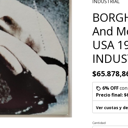
INDUSTRIAL
BORGH
And Mo
USA 19
INDUS
$65.878,8
6% OFF
co
Precio final:
$
Ver cuotas y d
Cantidad