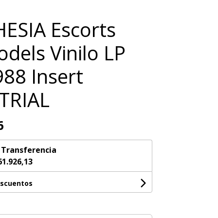
ESIA Escorts
dels Vinilo LP
88 Insert
TRIAL
6
n
Transferencia
61.926,13
escuentos