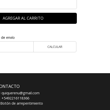
AGREGAR AL CARRITO
 de envío
CALCULAR
ONTACTO
quiquerenu@gmail.com
+5492216118366
Botón de arrepentimiento