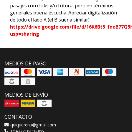
pasajes con clicks y/o fritura, pero en términos
generales buena escucha. Apreciar digitalización
de todo el lado A (el B suena similar):
https://drive.google.com/file/d/16K6Bt5_fnoB77
usp=sharing
MEDIOS DE PAGO
MEDIOS DE ENVÍO
CONTACTO
quiquerenu@gmail.com
+5492216118366