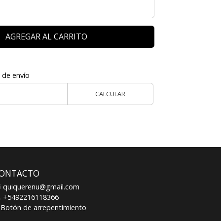
AGREGAR AL CARRITO
 de envío
CALCULAR
ONTACTO
quiquerenu@gmail.com
+5492216118366
Botón de arrepentimiento