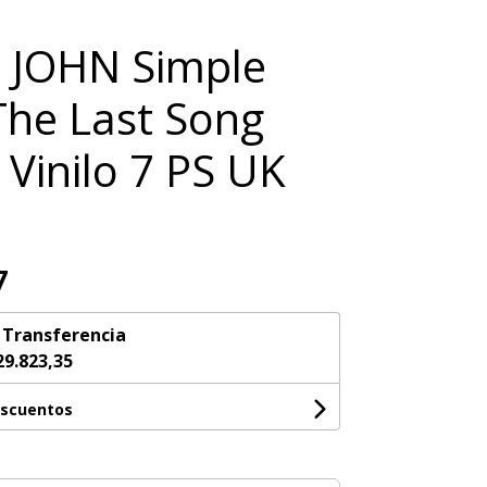
 JOHN Simple
 The Last Song
 Vinilo 7 PS UK
7
n
Transferencia
29.823,35
escuentos