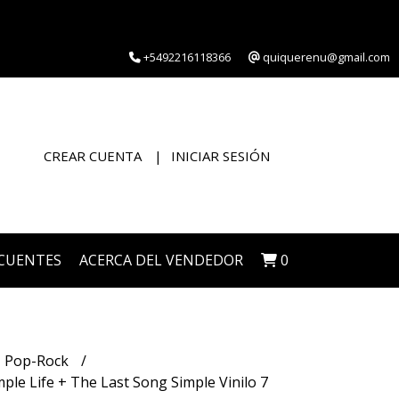
+5492216118366
quiquerenu@gmail.com
CREAR CUENTA
INICIAR SESIÓN
CUENTES
ACERCA DEL VENDEDOR
0
Pop-Rock
le Life + The Last Song Simple Vinilo 7