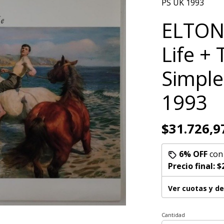
PS UK 1993
ELTON
Life +
Simple
1993
$31.726,9
6% OFF
co
Precio final:
$
Ver cuotas y d
Cantidad