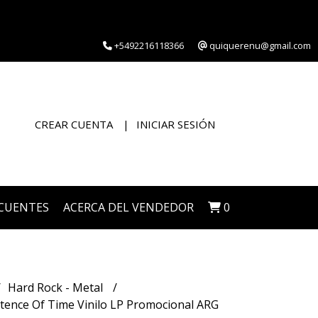
+5492216118366
quiquerenu@gmail.com
CREAR CUENTA
INICIAR SESIÓN
CUENTES
ACERCA DEL VENDEDOR
0
Hard Rock - Metal
ence Of Time Vinilo LP Promocional ARG