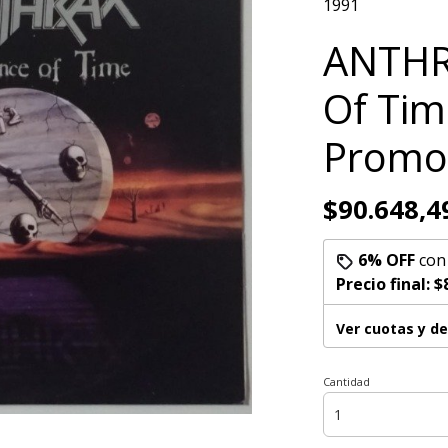
1991
ANTHR
Of Tim
Promo
$90.648,4
6% OFF
co
Precio final:
$
Ver cuotas y d
Cantidad