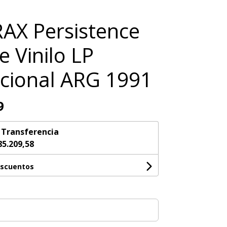
AX Persistence
e Vinilo LP
cional ARG 1991
9
n
Transferencia
85.209,58
escuentos