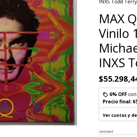
INXS Todd Terry
MAX Q
Vinilo
Michae
INXS T
$55.298,4
6% OFF
co
Precio final:
$
Ver cuotas y d
Cantidad