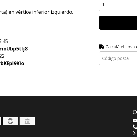
a) en vértice inferior izquierdo.
5:45
Calculá el costo
moUbp5tIj8
22
bKEpI9Kio
C