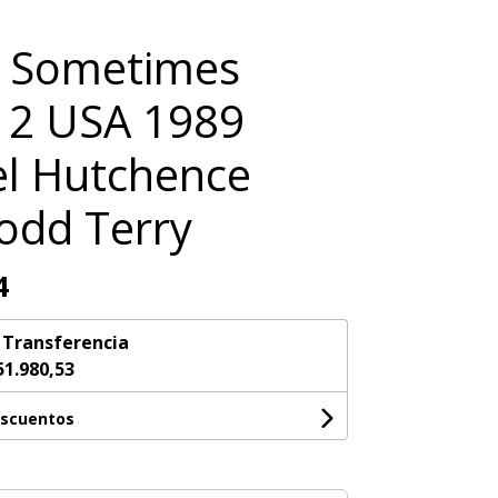
 Sometimes
 12 USA 1989
l Hutchence
odd Terry
4
n
Transferencia
51.980,53
escuentos