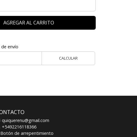
AGREGAR AL CARRITO
 de envío
CALCULAR
ONTACTO
quiquerenu@gmail.com
+5492216118366
Botón de arrepentimiento