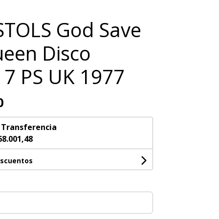
STOLS God Save
een Disco
 7 PS UK 1977
0
n
Transferencia
68.001,48
escuentos