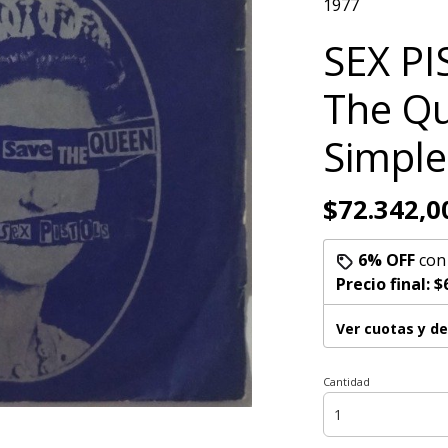
1977
SEX PI
The Qu
Simple
$72.342,0
6% OFF
co
Precio final:
$
Ver cuotas y d
Cantidad