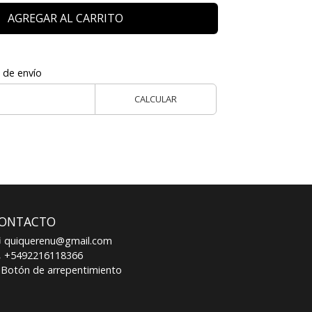
AGREGAR AL CARRITO
 de envío
CALCULAR
ONTACTO
quiquerenu@gmail.com
+5492216118366
Botón de arrepentimiento