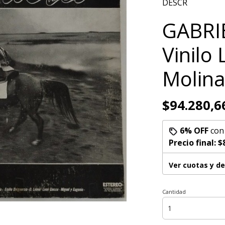
DESCR
GABRIE
Vinilo
Molina
$94.280,6
6% OFF
co
Precio final:
$
Ver cuotas y d
Cantidad