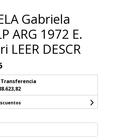
LA Gabriela
 LP ARG 1972 E.
ri LEER DESCR
6
n
Transferencia
88.623,82
escuentos