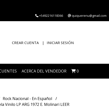
+5492216118366
quiquerenu@gmail.com
CREAR CUENTA
INICIAR SESIÓN
CUENTES
ACERCA DEL VENDEDOR
0
Rock Nacional - En Español
a Vinilo LP ARG 1972 E. Molinari LEER