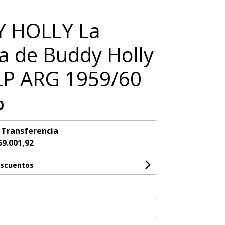
 HOLLY La
ia de Buddy Holly
 LP ARG 1959/60
0
n
Transferencia
59.001,92
escuentos