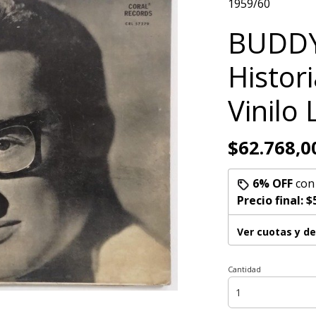
1959/60
BUDDY
Histor
Vinilo
$62.768,0
6% OFF
co
Precio final:
$
Ver cuotas y d
Cantidad