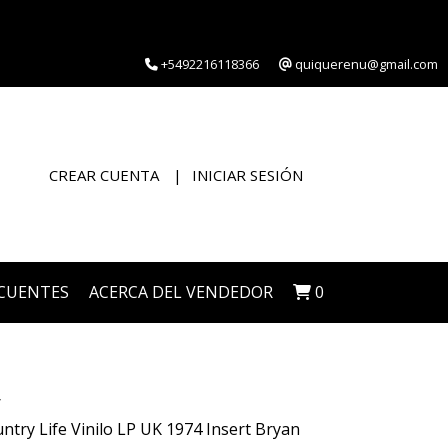
+5492216118366
quiquerenu@gmail.com
CREAR CUENTA
INICIAR SESIÓN
CUENTES
ACERCA DEL VENDEDOR
0
try Life Vinilo LP UK 1974 Insert Bryan