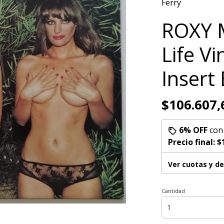
Ferry
ROXY 
Life V
Insert
$106.607,
6% OFF
co
Precio final:
$
Ver cuotas y d
Cantidad