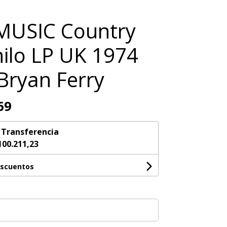
MUSIC Country
inilo LP UK 1974
 Bryan Ferry
69
n
Transferencia
100.211,23
escuentos