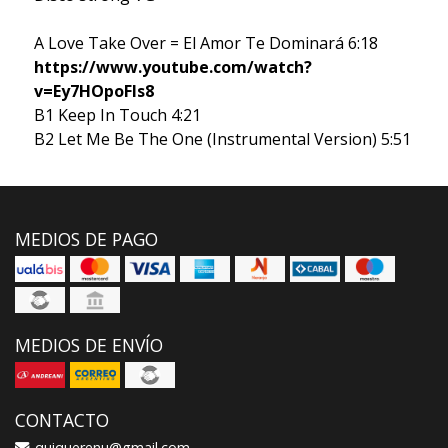
A Love Take Over = El Amor Te Dominará 6:18
https://www.youtube.com/watch?
v=Ey7HOpoFIs8
B1 Keep In Touch 4:21
B2 Let Me Be The One (Instrumental Version) 5:51
MEDIOS DE PAGO
MEDIOS DE ENVÍO
CONTACTO
quiquerenu@gmail.com