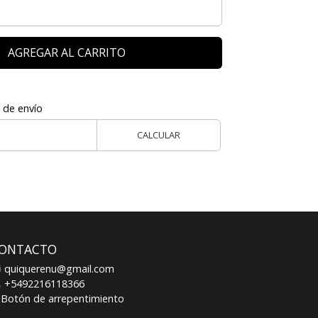
AGREGAR AL CARRITO
 de envío
CALCULAR
ONTACTO
quiquerenu@gmail.com
+5492216118366
Botón de arrepentimiento