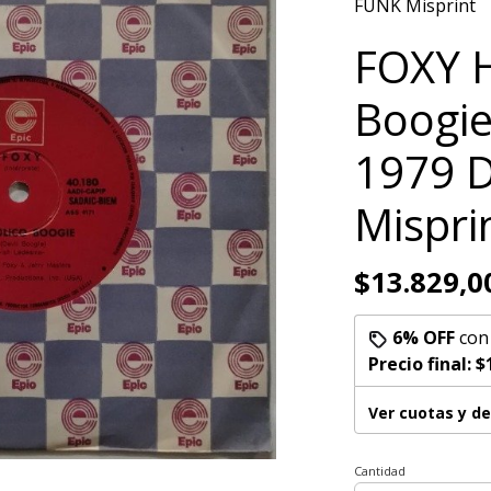
FUNK Misprint
FOXY H
Boogie
1979 
Mispri
$13.829,0
6% OFF
co
Precio final:
$
Ver cuotas y d
Cantidad