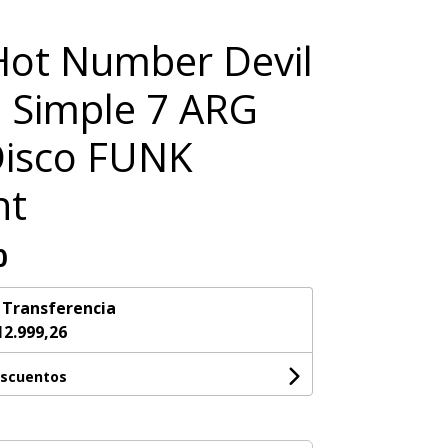
ot Number Devil
 Simple 7 ARG
Disco FUNK
nt
0
n
Transferencia
12.999,26
escuentos