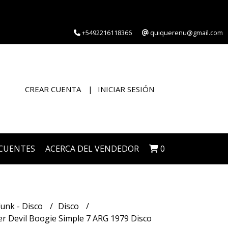
+5492216118366
quiquerenu@gmail.com
CREAR CUENTA
INICIAR SESIÓN
CUENTES
ACERCA DEL VENDEDOR
0
Funk - Disco
Disco
 Devil Boogie Simple 7 ARG 1979 Disco