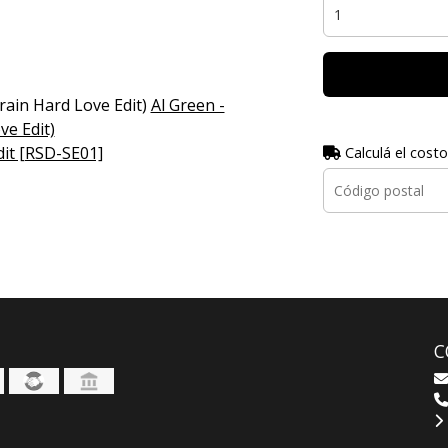
rain Hard Love Edit)
Al Green -
e Edit)
dit [RSD-SE01]
Calculá el costo
C