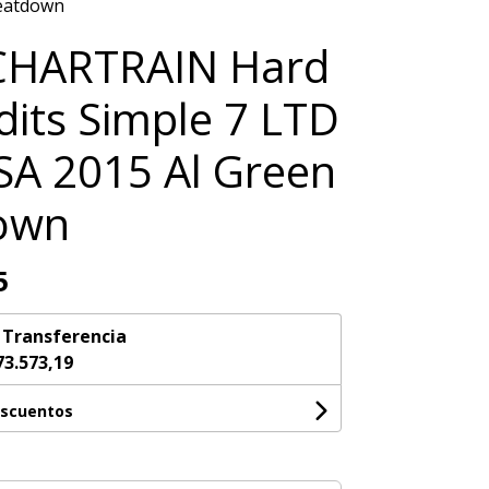
eatdown
HARTRAIN Hard
dits Simple 7 LTD
A 2015 Al Green
own
5
n
Transferencia
73.573,19
escuentos