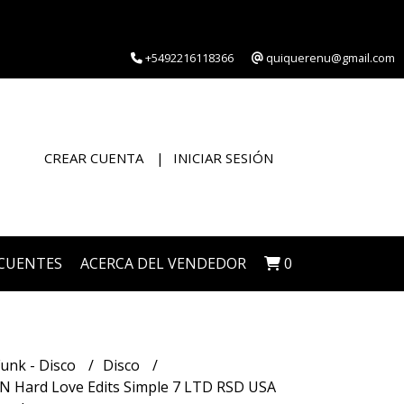
+5492216118366
quiquerenu@gmail.com
CREAR CUENTA
INICIAR SESIÓN
CUENTES
ACERCA DEL VENDEDOR
0
Funk - Disco
Disco
Hard Love Edits Simple 7 LTD RSD USA