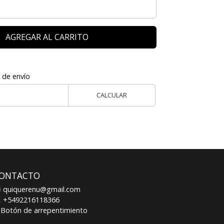
AGREGAR AL CARRITO
 de envío
CALCULAR
ONTACTO
quiquerenu@gmail.com
+5492216118366
Botón de arrepentimiento