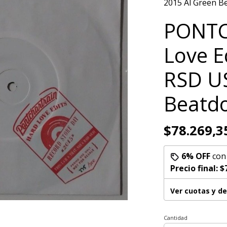
2015 Al Green B
PONTC
Love E
RSD US
Beatd
$78.269,3
6% OFF
co
Precio final:
$
Ver cuotas y d
Cantidad